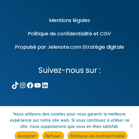
Mentions légales
Politique de confidentialité
et
CGV
Propulsé par
Jelenote.com
Stratégie digitale
Suivez-nous sur :
TikTok
Instagram
Facebook
YouTube
LinkedIn
Nous utilisons des cookies pour vous garantir la meilleure
expérience sur notre site web. Si vous continuez à utiliser ce
Copyright © Tous droits réservés. Theme
site, nous supposerons que vous en êtes satisfait.
Volleyball Club
Accepter
Refuser
Politique de confidentialité