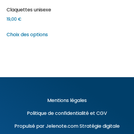
sur
sur
Claquettes unisexe
la
la
page
page
19,00
€
du
du
Ce
Choix des options
produit
produit
produit
a
plusieurs
variations.
Les
options
peuvent
être
Mentions légales
choisies
Politique de confidentialité
et
CGV
sur
la
Propulsé par
Jelenote.com
Stratégie digitale
page