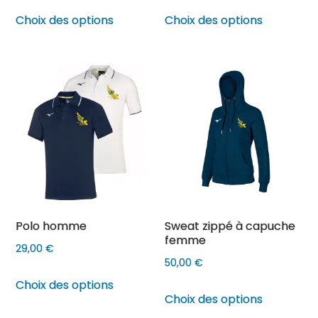
Ce
Ce
Choix des options
Choix des options
produit
produit
a
a
plusieurs
plusieurs
variations.
variations
Les
Les
options
options
peuvent
peuvent
être
être
choisies
choisies
sur
sur
Polo homme
Sweat zippé à capuche
la
la
femme
page
page
29,00
€
50,00
€
du
du
Ce
Choix des options
produit
produit
Ce
produit
Choix des options
produit
a