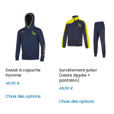
a
a
plusieurs
plusieurs
variations.
variations
Les
Les
options
options
peuvent
peuvent
être
être
choisies
choisies
sur
sur
Sweat à capuche
Survêtement junior
la
la
homme
(veste zippée +
page
page
pantalon)
46,00
€
du
du
48,00
€
produit
produit
Ce
Choix des options
Ce
produit
Choix des options
produit
a
a
plusieurs