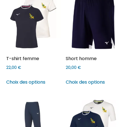
variations.
Les
options
peuvent
être
choisies
sur
T-shirt femme
Short homme
la
page
22,00
€
20,00
€
du
Ce
Ce
Choix des options
Choix des options
produit
produit
produit
a
a
plusieurs
plusieurs
variations.
variations
Les
Les
options
options