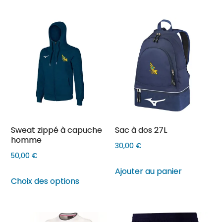
a
plusieurs
plusieurs
variations.
variations
Les
Les
options
options
peuvent
peuvent
être
être
choisies
choisies
sur
sur
la
Sweat zippé à capuche
Sac à dos 27L
la
page
homme
page
30,00
€
du
50,00
€
du
produit
Ajouter au panier
produit
Ce
Choix des options
produit
a
plusieurs