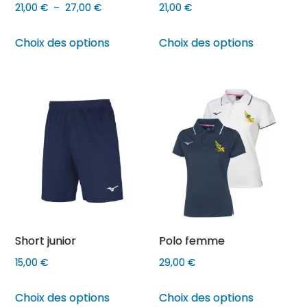
page
page
Plage
21,00
€
–
27,00
€
21,00
€
du
du
de
Ce
Ce
Choix des options
Choix des options
produit
produit
prix :
produit
produit
21,00 €
a
a
à
plusieurs
plusieurs
27,00 €
variations.
variations
Les
Les
options
options
peuvent
peuvent
être
être
choisies
choisies
sur
sur
Short junior
Polo femme
la
la
page
page
15,00
€
29,00
€
du
du
Ce
Ce
Choix des options
Choix des options
produit
produit
produit
produit