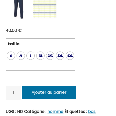
40,00
€
taille
quantité
Ajouter au panier
de
Bas
jogging
UGS :
ND
Catégorie :
homme
Étiquettes :
bas
,