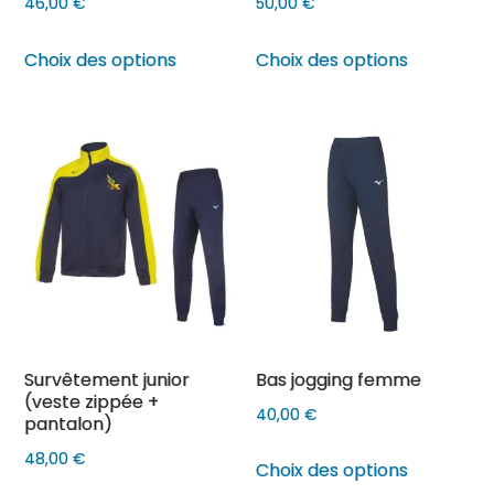
46,00
€
50,00
€
Ce
Ce
Choix des options
Choix des options
produit
produit
a
a
plusieurs
plusieurs
variations.
variations
Les
Les
options
options
peuvent
peuvent
être
être
choisies
choisies
sur
sur
Survêtement junior
Bas jogging femme
la
la
(veste zippée +
page
page
40,00
€
pantalon)
du
du
Ce
48,00
€
Choix des options
produit
produit
produit