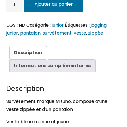
quantité
Ajouter au panier
de
Survêtement
junior
UGS :
ND
Catégorie :
junior
Étiquettes :
jogging
,
(veste
junior
,
pantalon
,
survêtement
,
veste
,
zippée
zippée
+
Description
pantalon)
Informations complémentaires
Description
Survêtement marque Mizuno, composé d’une
veste zippée et d’un pantalon
Veste bleue marine et jaune