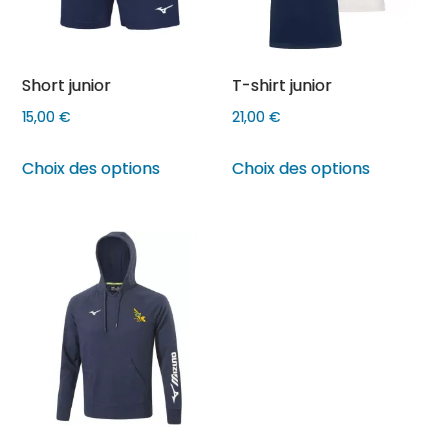
Short junior
T-shirt junior
15,00
€
21,00
€
Ce
Ce
Choix des options
Choix des options
produit
produit
a
a
plusieurs
plusieurs
variations.
variations
Les
Les
options
options
peuvent
peuvent
être
être
choisies
choisies
sur
sur