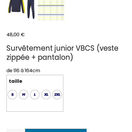
48,00
€
Survêtement junior VBCS (veste
zippée + pantalon)
de 116 à 164cm
taille