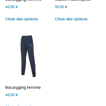
produit
40,00
€
30,00
€
Ce
Ce
Choix des options
Choix des options
produit
produit
a
a
plusieurs
plusieurs
variations.
variations
Les
Les
options
options
peuvent
peuvent
être
être
choisies
choisies
sur
sur
Bas jogging femme
la
la
page
page
40,00
€
du
du
Ce