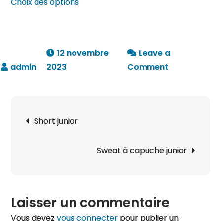
Choix des options
produit
produit
produit
a
plusieurs
variations.
12 novembre
Leave a
Les
on
2023
Comment
options
Survêtemen
peuvent
junior
être
(veste
Navigation
choisies
Short junior
zippée
de
sur
+
l’article
la
pantalon)
Sweat à capuche junior
page
du
produit
Laisser un commentaire
Vous devez
vous connecter
pour publier un