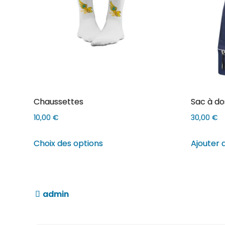
choisies
sur
la
page
du
produit
Chaussettes
Sac à do
10,00
€
30,00
€
Ce
Choix des options
Ajouter 
produit
a
plusieurs
variations.
Les
options