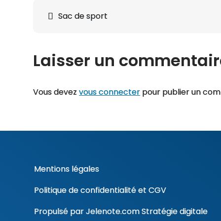
peuvent
Navigation
Sac de sport
être
de
choisies
l’article
sur
Laisser un commentair
la
page
du
Vous devez
vous connecter
pour publier un com
produit
Mentions légales
Politique de confidentialité
et
CGV
Propulsé par
Jelenote.com
Stratégie digitale