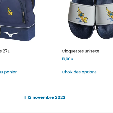
s 27L
Claquettes unisexe
19,00
€
Ce
au panier
Choix des options
produit
a
plusieur
variation
12 novembre 2023
Les
options