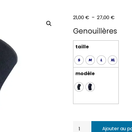
Plage
21,00
€
–
27,00
€
de
Genouillères
prix :
21,00 €
taille
à
27,00 
modèle
quantité
Ajouter au p