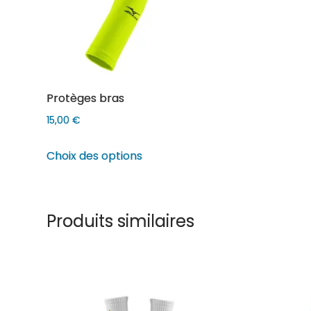
Protèges bras
15,00
€
Ce
Choix des options
produit
a
plusieurs
Produits similaires
variations.
Les
options
peuvent
être