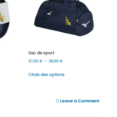
Sac de sport
Plage
37,00
€
–
39,00
€
de
Ce
Choix des options
prix :
produit
37,00 €
a
à
s
plusieurs
39,00 €
s.
variations.
on
Leave a Comment
Les
Genouill
options