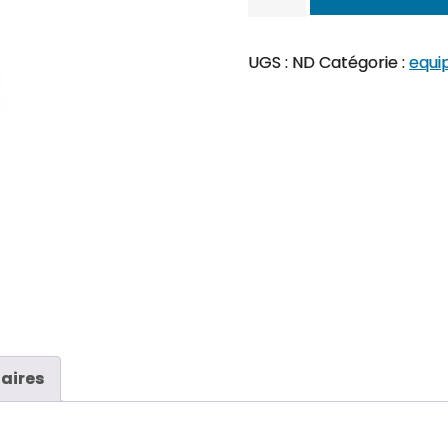
de
Genouillères
UGS :
ND
Catégorie :
equi
aires