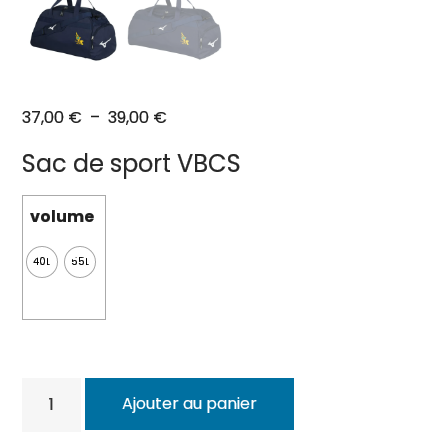
Plage
37,00
€
–
39,00
€
de
Sac de sport VBCS
prix :
37,00 €
volume
à
39,00 €
40L
55L
quantité
Ajouter au panier
de
Sac