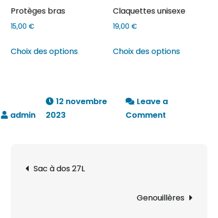
Protèges bras
Claquettes unisexe
la
la
page
page
15,00
€
19,00
€
du
du
Ce
Ce
Choix des options
Choix des options
produit
produit
produit
produit
a
a
plusieurs
plusieurs
variations.
variations
12 novembre
Leave a
Les
Les
on
2023
Comment
options
options
Sac
peuvent
peuvent
de
être
être
sport
Navigation
choisies
choisies
Sac à dos 27L
de
sur
sur
l’article
la
la
Genouillères
page
page