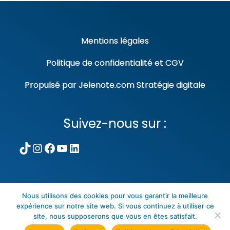
Mentions légales
Politique de confidentialité
et
CGV
Propulsé par
Jelenote.com
Stratégie digitale
Suivez-nous sur :
TikTok
Instagram
Facebook
YouTube
LinkedIn
Nous utilisons des cookies pour vous garantir la meilleure
expérience sur notre site web. Si vous continuez à utiliser ce
Copyright © Tous droits réservés. Theme
site, nous supposerons que vous en êtes satisfait.
Volleyball Club